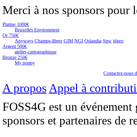
Merci à nos sponsors pour l
Platine
1000€
Bruxelles Environment
Or
750€
Anyways
Champs-libres
GIM
NGI
Oslandia
Spw
idgeo
Argent
500€
atelier-cartographique
Bronze
250€
My poppy
Contactez-nous dè
A propos
Appel à contribut
FOSS4G est un événement g
sponsors et partenaires de r